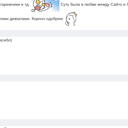
 гаремники и тд.
Суть была в любви между Сайто и Л
угими девчатами. Корооч одобряю
пасибо)