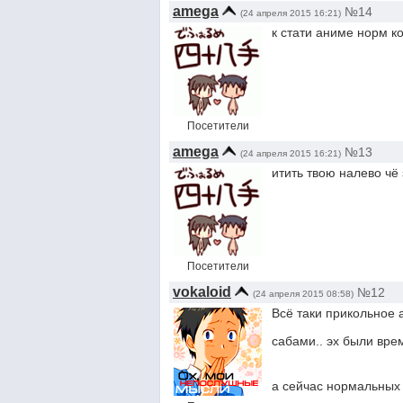
amega
№14
(24 апреля 2015 16:21)
к стати аниме норм к
Посетители
amega
№13
(24 апреля 2015 16:21)
итить твою налево чё з
Посетители
vokaloid
№12
(24 апреля 2015 08:58)
Всё таки прикольное 
сабами.. эх были вр
а сейчас нормальных 