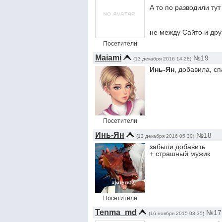
А то по разводили тут
не между Сайто и др
Посетители
Maiami
№19
(13 декабря 2016 14:28)
Инь-Ян
, добавила, с
Посетители
Инь-Ян
№18
(13 декабря 2016 05:30)
забыли добавить
+ страшный мужик
Посетители
Tenma_md
№17
(16 ноября 2015 03:35)