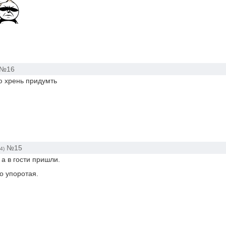
№16
акую хрень придумть
№15
4)
 а в гости пришли.
о упоротая.