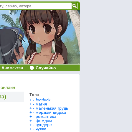
Аниме-тян
Случайно
 онлайн
Тэги
та)
+
-
footfuck
+
-
магия
+
-
маленькая грудь
+
-
мерзкий дядька
+
-
романтика
+
-
фемдом
+
-
цундере
+
-
чулки