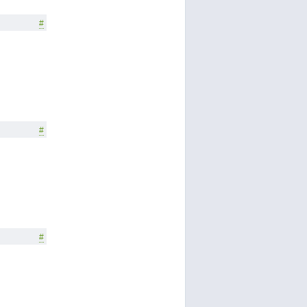
#
#
#