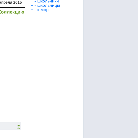
+
-
школьники
апреля 2015
+
-
школьницы
+
-
юмор
Коллекцию
#