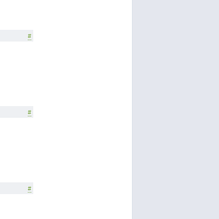
#
#
#