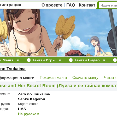
гистрация
О проекте
FAQ
Контакт
й Манга
Хентай Игры
Хентай Видео
 no Tsukaima
Похожая манга
Скачать мангу
Читать
ормация о манге
ise and Her Secret Room (Луиза и её тайная комна
Zero no Tsukaima
е/манга
Senke Kagerou
р
Группа
Kagero Studio
LMS
водчик
На русском