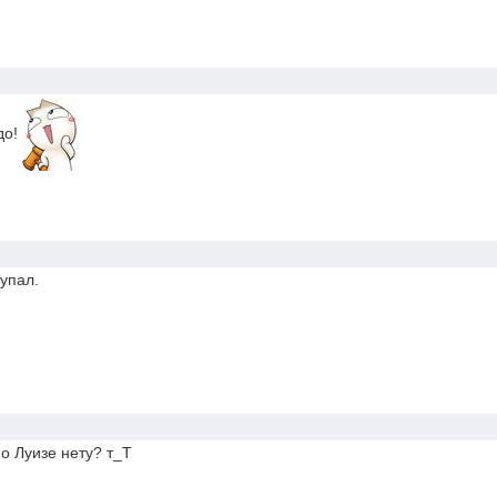
до!
 упал.
о Луизе нету? т_Т