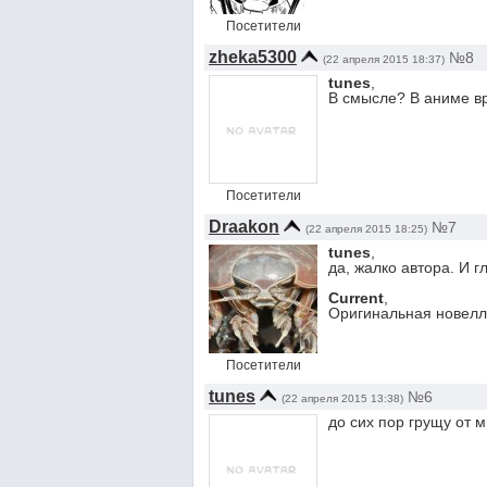
Посетители
zheka5300
№8
(22 апреля 2015 18:37)
tunes
,
В смысле? В аниме в
Посетители
Draakon
№7
(22 апреля 2015 18:25)
tunes
,
да, жалко автора. И 
Current
,
Оригинальная новелл
Посетители
tunes
№6
(22 апреля 2015 13:38)
до сих пор грущу от 