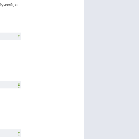
уизой, а
#
#
#