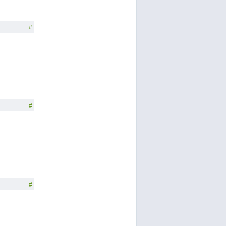
#
#
#