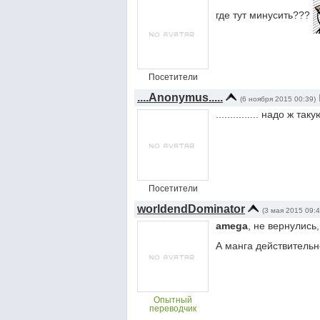
где тут минусить???
Посетители
....Anonymus.....
(6 ноября 2015 00:39)
............... надо ж т
Посетители
worldendDominator
(3 мая 2015 09:4
amega
, не вернулись,
А манга действительн
Опытный
переводчик