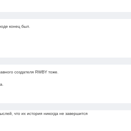
роде конец был.
главного создателя RWBY тоже.
а.
мыслей, что их история никогда не завершится