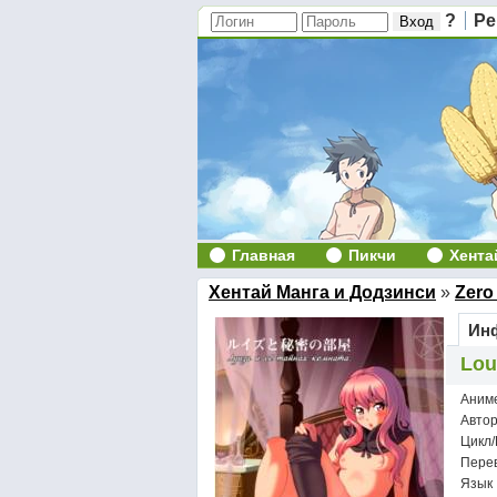
?
Ре
Главная
Пикчи
Хента
Хентай Манга и Додзинси
»
Zero
Инф
Lou
Аним
Авто
Цикл/
Пере
Язык