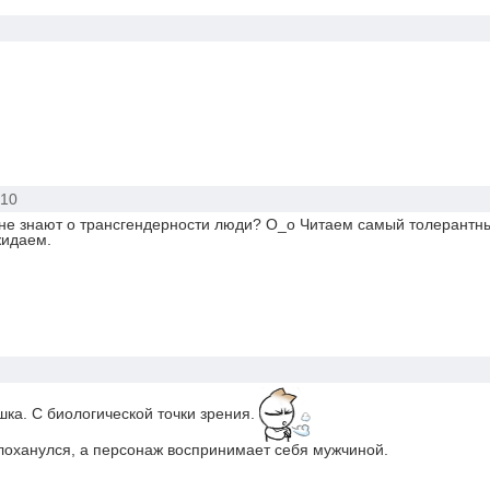
10
 не знают о трансгендерности люди? О_о Читаем самый толерантн
жидаем.
ушка. С биологической точки зрения.
 лоханулся, а персонаж воспринимает себя мужчиной.