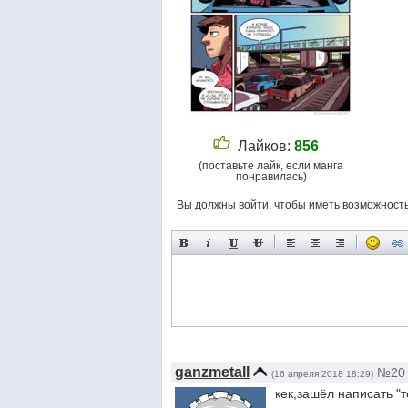
Лайков:
856
(поставьте лайк, если манга
понравилась)
Вы должны войти, чтобы иметь возможност
ganzmetall
№20
(16 апреля 2018 18:29)
кек,зашёл написать "