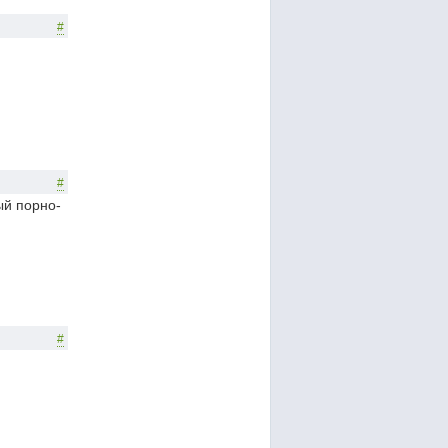
#
#
ый порно-
#