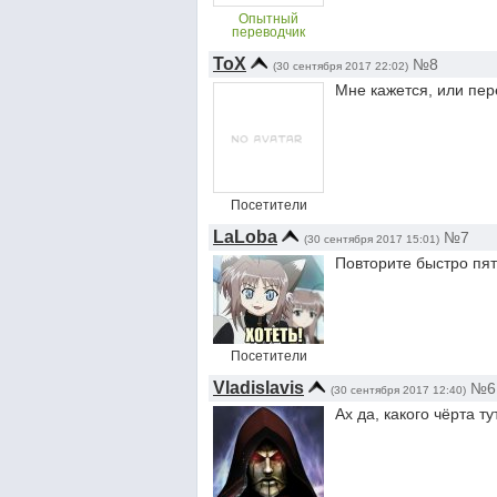
Опытный
переводчик
ToX
№8
(30 сентября 2017 22:02)
Мне кажется, или пере
Посетители
LaLoba
№7
(30 сентября 2017 15:01)
Повторите быстро пят
Посетители
Vladislavis
№6
(30 сентября 2017 12:40)
Ах да, какого чёрта 