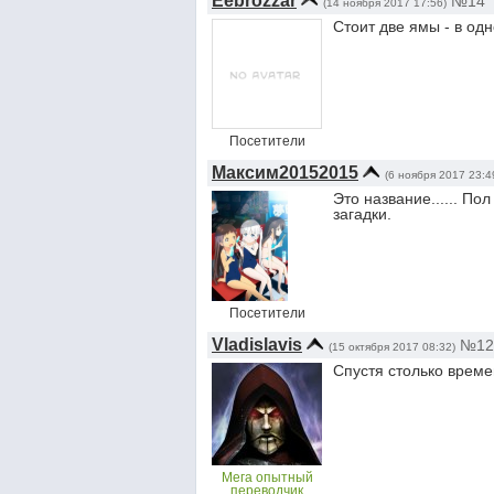
Eebrozzar
№14
(14 ноября 2017 17:56)
Стоит две ямы - в одн
Посетители
Максим20152015
(6 ноября 2017 23:4
Это название...... П
загадки.
Посетители
Vladislavis
№12
(15 октября 2017 08:32)
Спустя столько време
Мега опытный
переводчик