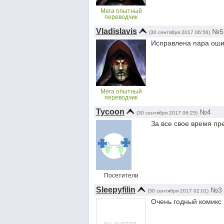
Мега опытный
переводчик
Vladislavis
№5
(30 сентября 2017 06:56)
Исправлена пара оши
Мега опытный
переводчик
Tycoon
№4
(30 сентября 2017 06:25)
За все свое время пр
Посетители
Sleepyfilin
№3
(30 сентября 2017 02:01)
Очень годный комикс