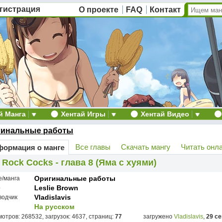
гистрация
О проекте
FAQ
Контакт
й Манга
Хентай Игры
Хентай Видео
гинальные работы
Все главы
Скачать мангу
Читать онл
ормация о манге
 Rock Cocks - глава 8 (Яма с хуями)
Оригинальные работы
е/манга
Leslie Brown
р
Vladislavis
водчик
На русском
отров: 268532, загрузок: 4637, страниц:
77
загружено
Vladislavis
,
29 с