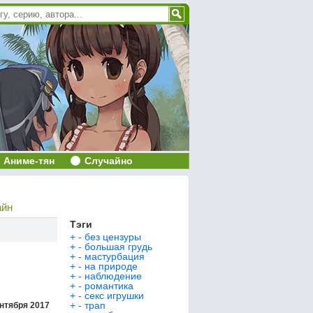
Аниме-тян
Случайно
айн
Тэги
+
-
без цензуры
+
-
большая грудь
+
-
мастурбация
+
-
на природе
+
-
наблюдение
+
-
романтика
+
-
секс игрушки
+
-
трап
ентября 2017