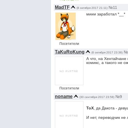
MadTF
№11
(8 октября 2017 21:11)
миии заработал *__*
Посетители
TaKuRoKung
№
(6 октября 2017 23:38)
А что, на Хентайчане
комикс, а такого не о
Посетители
noname
№9
(30 сентября 2017 23:58)
ToX
, да Дакота - дев
И нет, переводчик не