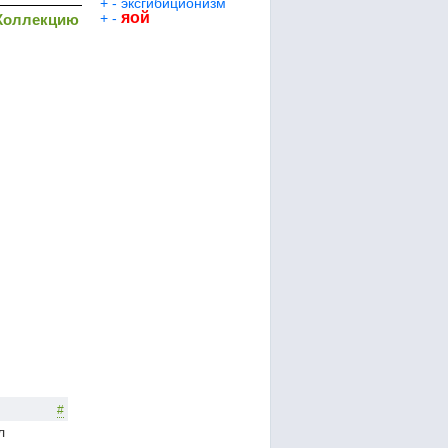
+
-
эксгибиционизм
яой
+
-
Коллекцию
#
л