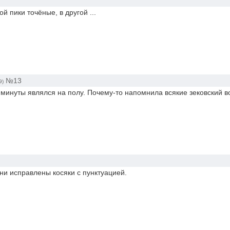
ой пики точёные, в другой ...
№13
9)
ол минуты являлся на полу. Почему-то напомнила всякие зековский 
ни исправлены косяки с пунктуацией.