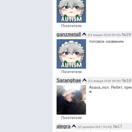
Посетители
ganzmetall
№19
(23 января 2018 05:02)
топовое название
Посетители
Saranghae
№18
(13 января 2018 06:05)
Ахаха,лол. Ребят, пре
ж.
Посетители
alegra
№17
(25 декабря 2017 03:45)