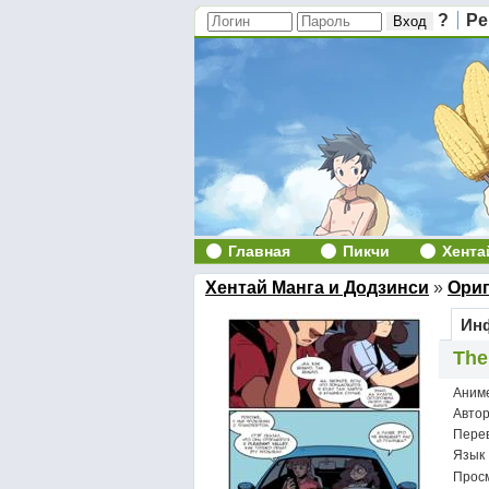
?
Ре
Главная
Пикчи
Хента
Хентай Манга и Додзинси
»
Ори
Инф
The
Аним
Авто
Пере
Язык
Просм