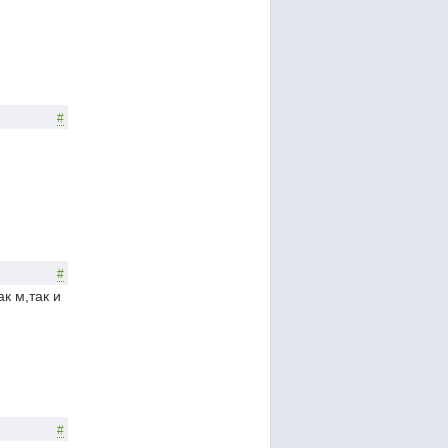
#
#
к м,так и
#