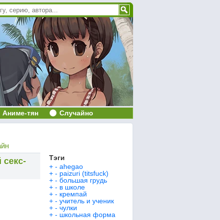
Аниме-тян
Случайно
айн
Тэги
 секс-
+
-
ahegao
+
-
paizuri (titsfuck)
+
-
большая грудь
+
-
в школе
+
-
кремпай
+
-
учитель и ученик
+
-
чулки
+
-
школьная форма