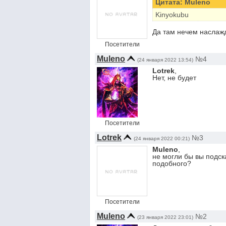
Цитата: Muleno
Kinyokubu
Да там нечем наслажд
Посетители
Muleno
№4
(24 января 2022 13:54)
Lotrek
,
Нет, не будет
Посетители
Lotrek
№3
(24 января 2022 00:21)
Muleno
,
не могли бы вы подск
подобного?
Посетители
Muleno
№2
(23 января 2022 23:01)