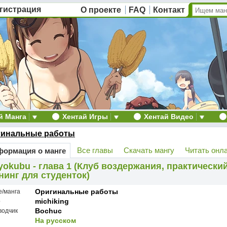
гистрация
О проекте
FAQ
Контакт
й Манга
Хентай Игры
Хентай Видео
гинальные работы
Все главы
Скачать мангу
Читать онл
ормация о манге
yokubu - глава 1 (Клуб воздержания, практический
нинг для студенток)
Оригинальные работы
е/манга
michiking
р
Bochuc
водчик
На русском