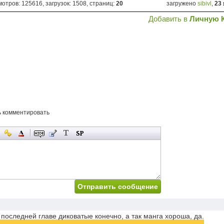
отров: 125616, загрузок: 1508, страниц:
20
загружено
sibivl
,
23
Добавить в
Личную 
ь комментировать
оследней главе диковатые конечно, а так манга хороша, да.