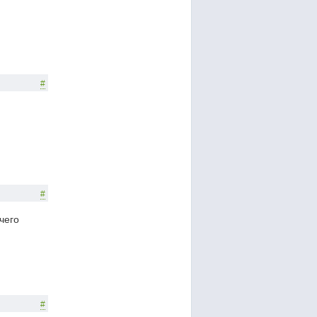
#
#
чего
#