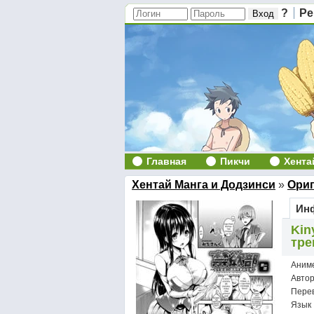
?
Ре
Главная
Пикчи
Хента
Хентай Манга и Додзинси
»
Ори
Инф
Kin
тре
Аним
Авто
Пере
Язык