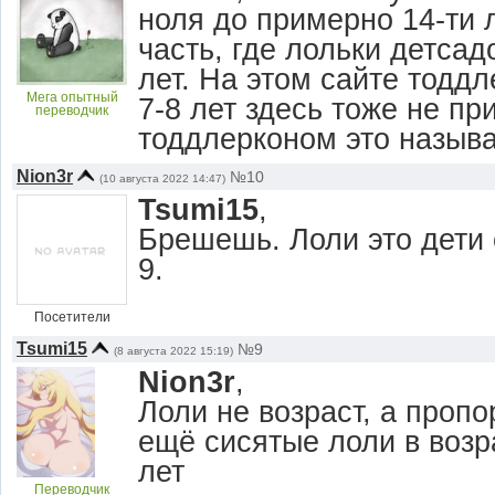
ноля до примерно 14-ти л
часть, где лольки детсад
лет. На этом сайте тодд
Мега опытный
7-8 лет здесь тоже не пр
переводчик
тоддлерконом это называ
Nion3r
№10
(10 августа 2022 14:47)
Tsumi15
,
Брешешь. Лоли это дети о
9.
Посетители
Tsumi15
№9
(8 августа 2022 15:19)
Nion3r
,
Лоли не возраст, а пропо
ещё сисятые лоли в возр
лет
Переводчик