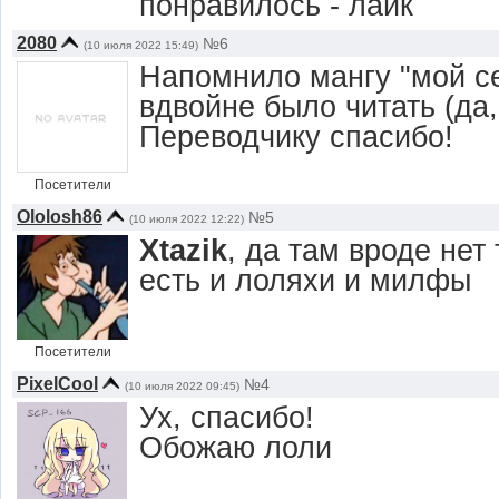
понравилось - лайк
2080
№6
(10 июля 2022 15:49)
Напомнило мангу "мой се
вдвойне было читать (да,
Переводчику спасибо!
Посетители
Ololosh86
№5
(10 июля 2022 12:22)
Xtazik
, да там вроде нет
есть и лоляхи и милфы
Посетители
PixelCool
№4
(10 июля 2022 09:45)
Ух, спасибо!
Обожаю лоли