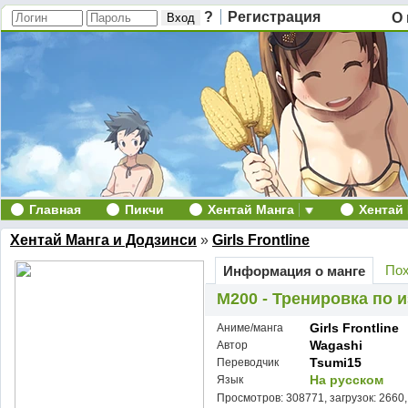
?
Регистрация
О 
Главная
Пикчи
Хентай Манга
Хентай
Хентай Манга и Додзинси
»
Girls Frontline
Пох
Информация о манге
M200 - Тренировка по 
Girls Frontline
Аниме/манга
Wagashi
Автор
Tsumi15
Переводчик
На русском
Язык
Просмотров: 308771, загрузок: 2660