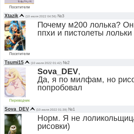
Посетители
Xtazik
№3
(10 июля 2022 04:56)
Почему м200 лолька? Он
ппхи и пистолеты лольки
Посетители
Tsumi15
№2
(10 июля 2022 01:42)
Sova_DEV
,
Да, я по милфам, но рис
попробовал
Переводчик
Sova_DEV
№1
(10 июля 2022 01:39)
Норм. Я не лоликольщица
рисовки)