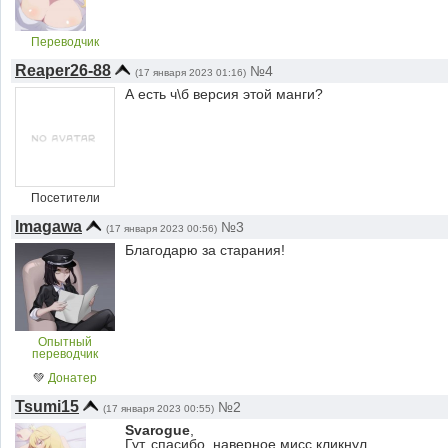
Переводчик
Reaper26-88
№4
(17 января 2023 01:16)
А есть ч\б версия этой манги?
Посетители
Imagawa
№3
(17 января 2023 00:56)
Благодарю за старания!
Опытный
переводчик
💚
Донатер
Tsumi15
№2
(17 января 2023 00:55)
Svarogue
,
Гут, спасибо, наверное мисс кликнул