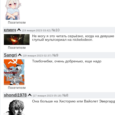
Посетители
клинч
№10
(19 января 2023 03:42)
Не могу я это читать серьëзно, когда на девушк
глупый мультсериал на nickelodeon.
Посетители
Sangri
№9
(19 января 2023 02:37)
Томбочибки, очень добренько, еще надо
Посетители
shondi1978
№8
(17 января 2023 05:18)
Она больше на Хисторию или Вайолет Эвергар