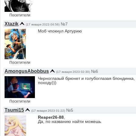
Посетители
Xtazik
№7
(17 января 2023 04:56)
Моб чпокнул Артурию
Посетители
AmongusAbobbus
№6
(17 января 2023 02:30)
Черноглазый брюнет и голубоглазая блондинка,
походу)))
Посетители
Tsumi15
№5
(17 января 2023 01:22)
Reaper26-88
,
Да, по названию найти можешь