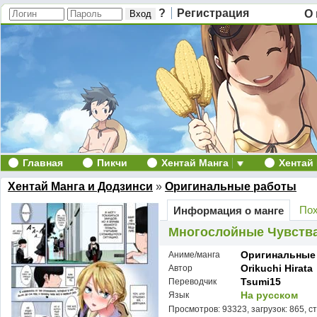
?
Регистрация
О 
Главная
Пикчи
Хентай Манга
Хентай
Хентай Манга и Додзинси
»
Оригинальные работы
Пох
Информация о манге
Многослойные Чувства 
Оригинальные
Аниме/манга
Orikuchi Hirata
Автор
Tsumi15
Переводчик
На русском
Язык
Просмотров: 93323, загрузок: 865, с