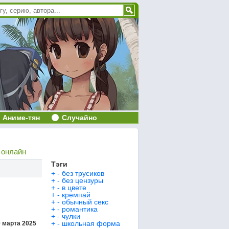
Аниме-тян
Случайно
 онлайн
Тэги
+
-
без трусиков
+
-
без цензуры
+
-
в цвете
+
-
кремпай
+
-
обычный секс
+
-
романтика
+
-
чулки
+
-
школьная форма
 марта 2025