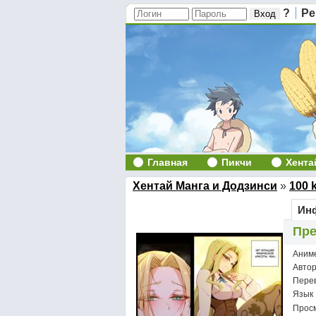
?
Ре
Главная
Пикчи
Хента
Хентай Манга и Додзинси
»
100 
Инф
Пре
Аним
Авто
Пере
Язык
Просм