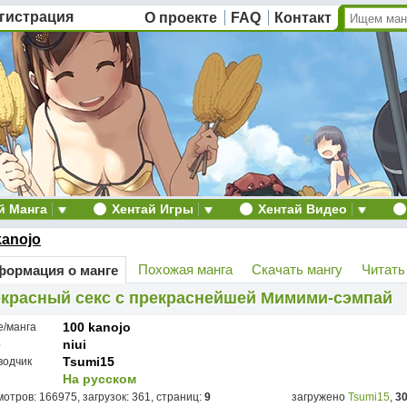
гистрация
О проекте
FAQ
Контакт
й Манга
Хентай Игры
Хентай Видео
kanojo
Похожая манга
Скачать мангу
Читать
ормация о манге
красный секс с прекраснейшей Мимими-сэмпай
100 kanojo
е/манга
niui
р
Tsumi15
водчик
На русском
отров: 166975, загрузок: 361, страниц:
9
загружено
Tsumi15
,
30