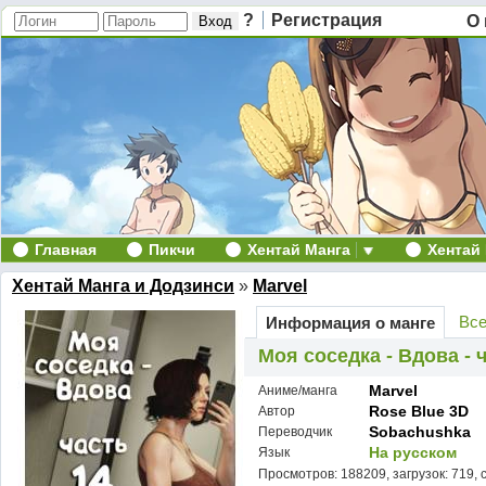
?
Регистрация
О 
Главная
Пикчи
Хентай Манга
Хентай
Хентай Манга и Додзинси
»
Marvel
Все
Информация о манге
Моя соседка - Вдова - 
Marvel
Аниме/манга
Rose Blue 3D
Автор
Sobachushka
Переводчик
На русском
Язык
Просмотров: 188209, загрузок: 719, 