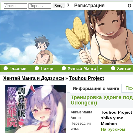
?
Регистрация
О 
Главная
Пикчи
Хентай Манга
Хентай
Хентай Манга и Додзинси
»
Touhou Project
Пох
Информация о манге
Тренировка Удонге под
Udongein)
Touhou Project
Аниме/манга
shika yuno
Автор
Mechen
Переводчик
На русском
Язык