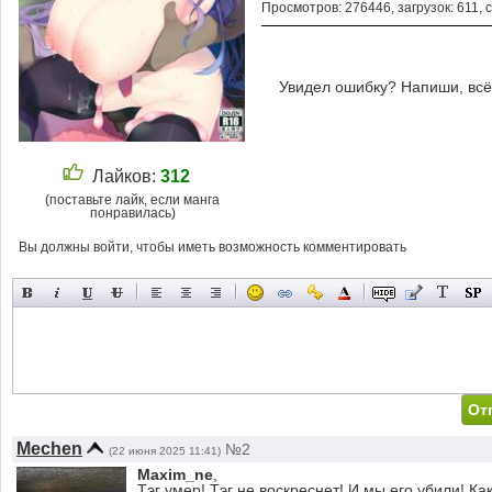
Просмотров: 276446, загрузок: 611, 
Увидел ошибку? Напиши, всё
Лайков:
312
(поставьте лайк, если манга
понравилась)
Вы должны войти, чтобы иметь возможность комментировать
Mechen
№2
(22 июня 2025 11:41)
Maxim_ne
,
Тэг умер! Тэг не воскреснет! И мы его убили! К