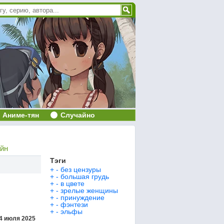
Аниме-тян
Случайно
айн
Тэги
+
-
без цензуры
+
-
большая грудь
+
-
в цвете
+
-
зрелые женщины
+
-
принуждение
+
-
фэнтези
+
-
эльфы
4 июля 2025