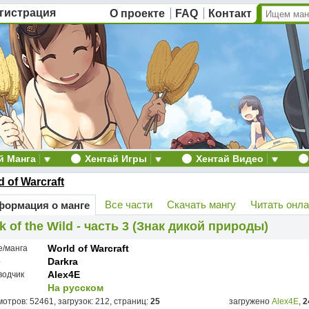
гистрация
О проекте
FAQ
Контакт
й Манга
Хентай Игры
Хентай Видео
d of Warcraft
Все части
Скачать мангу
Читать онл
ормация о манге
k of the Wild - часть 3 (Знак дикой природы)
World of Warcraft
е/манга
Darkra
р
Alex4E
водчик
На русском
отров: 52461, загрузок: 212, страниц:
25
загружено
Alex4E
,
2