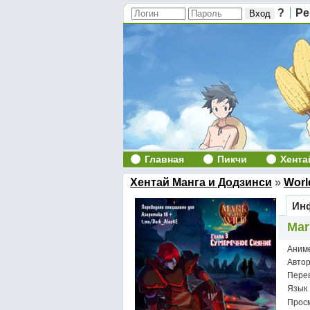
?
Ре
Главная
Пикчи
Хента
Хентай Манга и Додзинси
»
Worl
Инф
Mar
Аним
Авто
Пере
Язык
Просм