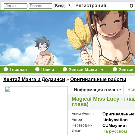
?
Регистрация
О 
Главная
Пикчи
Хентай Манга
Хентай
Хентай Манга и Додзинси
»
Оригинальные работы
Все
Информация о манге
Magical Miss Lucy - гл
глава)
Оригинальные
Аниме/манга
kinkymation
Автор
CUMмунист
Переводчик
На русском
Язык