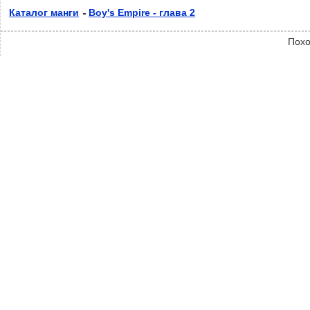
Каталог манги
Boy's Empire - глава 2
Похо