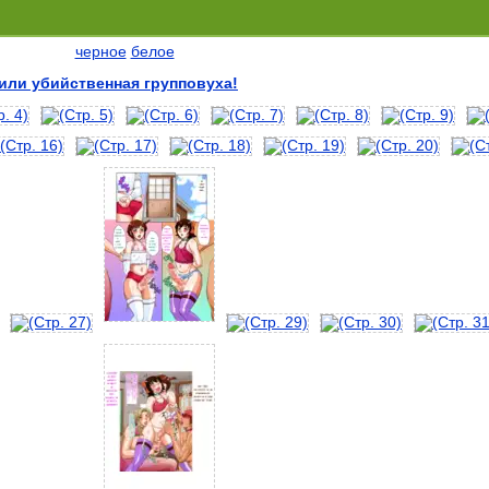
черное
белое
 или убийственная групповуха!