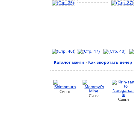
Каталог манги
Как скоротать вечер
Сингл
Сингл
Сингл