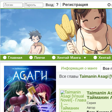
?
Регистрация
О 
Главная
Пикчи
Хентай Манга
Хентай
Информация о манге
Все 
Все главы
Taimanin Asagi [
Taimanin As
Тайманин 
Серия
Автор