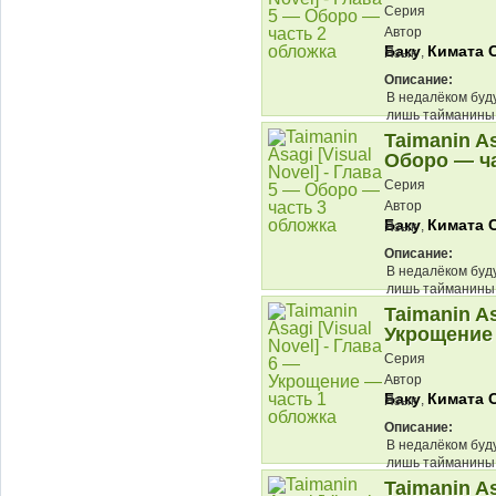
Серия
Автор
Баку
Кимата 
,
Язык
Описание:
В недалёком буд
лишь тайманины
противостоять эт
Taimanin As
Оборо — ча
Серия
Автор
Баку
Кимата 
,
Язык
Описание:
В недалёком буд
лишь тайманины
противостоять эт
Taimanin As
Укрощение 
Серия
Автор
Баку
Кимата 
,
Язык
Описание:
В недалёком буд
лишь тайманины
противостоять эт
Taimanin As