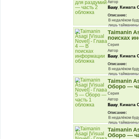
Автор
Баку
Кимата 
,
Язык
Описание:
В недалёком буд
лишь тайманины
противостоять эт
Taimanin As
поисках и
Серия
Автор
Баку
Кимата 
,
Язык
Описание:
В недалёком буд
лишь тайманины
противостоять эт
Taimanin As
Оборо — ча
Серия
Автор
Баку
Кимата 
,
Язык
Описание:
В недалёком буд
лишь тайманины
противостоять эт
Taimanin As
Оборо — ча