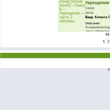
Укрощение 
Серия
Автор
Баку
Кимата 
,
Язык
Описание:
В недалёком буд
лишь тайманины
52
противостоять эт
1
2
2