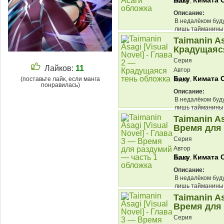
Баку
Кимата 
,
Язык
Описание:
В недалёком буд
лишь тайманины
противостоять эт
Taimanin As
Крадущаяс
Серия
Лайков:
11
Автор
Баку
Кимата 
(поставьте лайк, если манга
,
Язык
понравилась)
Описание:
В недалёком буд
лишь тайманины
противостоять эт
Taimanin As
Время для 
Серия
Автор
Баку
Кимата 
,
Язык
Описание:
В недалёком буд
лишь тайманины
противостоять эт
Taimanin As
Время для 
Серия