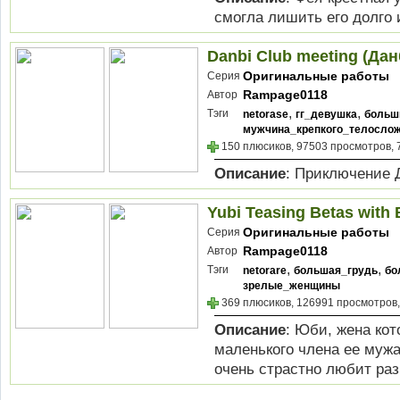
смогла лишить его долго 
Danbi Club meeting (Да
Оригинальные работы
Серия
Rampage0118
Автор
,
,
Тэги
netorase
гг_девушка
больш
мужчина_крепкого_телосло
150 плюсиков, 97503 просмотров, 
Описание
: Приключение 
Yubi Teasing Betas with
Оригинальные работы
Серия
Rampage0118
Автор
,
,
Тэги
netorare
большая_грудь
бо
зрелые_женщины
369 плюсиков, 126991 просмотров,
Описание
: Юби, жена кот
маленького члена ее мужа
очень страстно любит ра