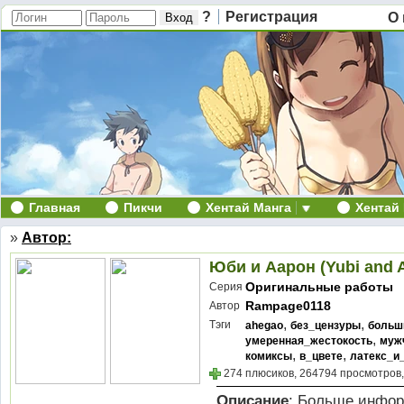
?
Регистрация
О 
Главная
Пикчи
Хентай Манга
Хентай
»
Автор:
Юби и Аарон (Yubi and 
Оригинальные работы
Серия
Rampage0118
Автор
,
,
Тэги
ahegao
без_цензуры
больш
,
умеренная_жестокость
муж
,
,
комиксы
в_цвете
латекс_и
274 плюсиков, 264794 просмотров,
Описание
: Больше инфор