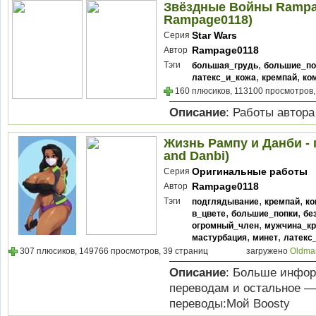
Звёздные Войны Rampag
Rampage0118)
Star Wars
Серия
Rampage0118
Автор
,
Тэги
большая_грудь
большие_по
,
,
латекс_и_кожа
кремпай
ко
160 плюсиков, 113100 просмотров,
Описание
: Работы автор
Жизнь Рампу и Данби - г
and Danbi)
Оригинальные работы
Серия
Rampage0118
Автор
,
,
Тэги
подглядывание
кремпай
ко
,
,
в_цвете
большие_попки
бе
,
огромный_член
мужчина_кр
,
,
мастурбация
минет
латекс
307 плюсиков, 149766 просмотров, 39 страниц
загружено
Oldma
Описание
: Больше инфор
переводам и остальное —
переводы:Мой Boosty