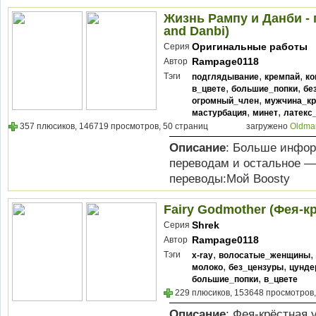
Жизнь Рампу и Данби - г
and Danbi)
Оригинальные работы
Серия
Rampage0118
Автор
,
,
Тэги
подглядывание
кремпай
ко
,
,
в_цвете
большие_попки
бе
,
огромный_член
мужчина_кр
,
,
мастурбация
минет
латекс
357 плюсиков, 146719 просмотров, 50 страниц
загружено
Oldma
Описание
: Больше инфор
переводам и остальное —
переводы:Мой Boosty
Fairy Godmother (Фея-к
Shrek
Серия
Rampage0118
Автор
,
,
Тэги
x-ray
волосатые_женщины
,
,
молоко
без_цензуры
цунде
,
большие_попки
в_цвете
229 плюсиков, 153648 просмотров,
Описание
: Фея-крёстная 