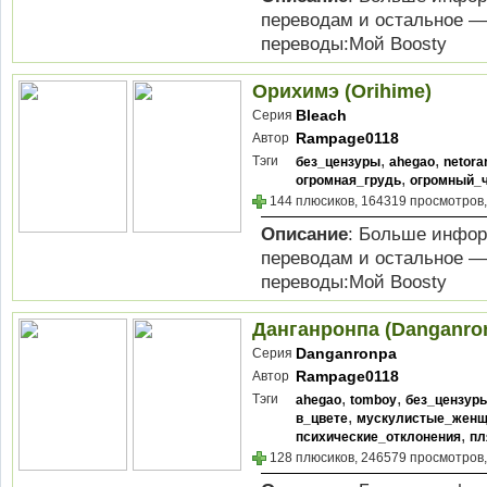
переводам и остальное —
переводы:Мой Boosty
Орихимэ (Orihime)
Bleach
Серия
Rampage0118
Автор
,
,
Тэги
без_цензуры
ahegao
netora
,
огромная_грудь
огромный_
144 плюсиков, 164319 просмотров,
Описание
: Больше инфор
переводам и остальное —
переводы:Мой Boosty
Данганронпа (Danganro
Danganronpa
Серия
Rampage0118
Автор
,
,
Тэги
ahegao
tomboy
без_цензур
,
в_цвете
мускулистые_жен
,
психические_отклонения
пл
128 плюсиков, 246579 просмотров,