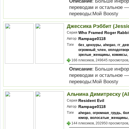
Описание
: Больше инфор
переводам и остальное —
переводы:Мой Boosty
Джессика Рэббит (Jessic
Who Framed Roger Rabbi
Серия
Rampage0118
Автор
,
,
Тэги
без_цензуры
ahegao
гг_де
,
огромный_член
оплодотвор
,
зрелые_женщины
комиксы
166 плюсиков, 249645 просмотров,
Описание
: Больше инфор
переводам и остальное —
переводы:Мой Boosty
Альчина Димитреску (Alc
Resident Evil
Серия
Rampage0118
Автор
,
,
Тэги
ahegao
огромная_грудь
бо
,
юмор
волосатые_женщины
144 плюсиков, 202950 просмотров,