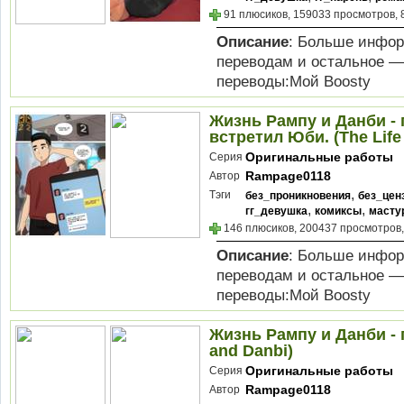
91 плюсиков, 159033 просмотров, 
Описание
: Больше инфор
переводам и остальное —
переводы:Мой Boosty
Жизнь Рампу и Данби - 
встретил Юби. (The Life
Оригинальные работы
Серия
Rampage0118
Автор
,
Тэги
без_проникновения
без_цен
,
,
гг_девушка
комиксы
масту
146 плюсиков, 200437 просмотров,
Описание
: Больше инфор
переводам и остальное —
переводы:Мой Boosty
Жизнь Рампу и Данби - г
and Danbi)
Оригинальные работы
Серия
Rampage0118
Автор