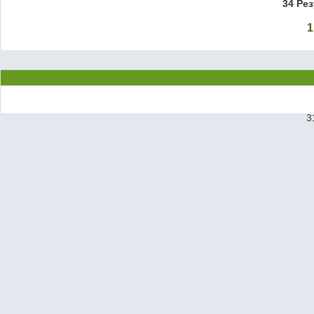
34 Ре
1
3