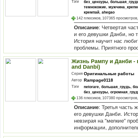
,
Тэги
без_цензуры
большая_груд
,
темнокожие
мужчина_крепк
,
кремпай
ahegao
142 плюсиков, 107365 просмотров,
Описание
: Четвертая час
и его девушки Данби, но 
История научит нас люби
проблемы. Приятного про
Жизнь Рампу и Данби - г
and Danbi)
Оригинальные работы
Серия
Rampage0118
Автор
,
,
Тэги
netorare
большая_грудь
бо
,
без_цензуры
огромная_гру
136 плюсиков, 107380 просмотров,
Описание
: Третья часть 
его девушки Данби. Исто
невзирая на "мелкие" пр
информации, дополнительн