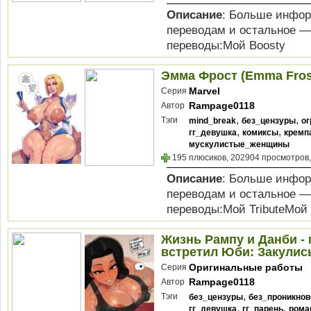
Описание
: Больше инфор
переводам и остальное —
переводы:Мой Boosty
Эмма Фрост (Emma Fros
Marvel
Серия
Rampage0118
Автор
,
,
Тэги
mind_break
без_цензуры
ог
,
,
гг_девушка
комиксы
кремп
мускулистые_женщины
195 плюсиков, 202904 просмотров,
Описание
: Больше инфор
переводам и остальное —
переводы:Мой TributeМой B
Жизнь Рампу и Данби - 
встретил Юби: Закулисье
Оригинальные работы
Серия
Rampage0118
Автор
,
Тэги
без_цензуры
без_проникнов
,
,
гг_девушка
гг_парень
рома