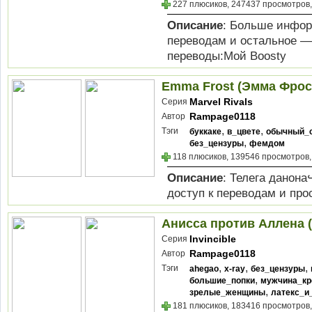
227 плюсиков, 247437 просмотров,
Описание
: Больше инфор
переводам и остальное —
переводы:Мой Boosty
Emma Frost (Эмма Фрос
Marvel Rivals
Серия
Rampage0118
Автор
,
,
Тэги
буккаке
в_цвете
обычный_
,
без_цензуры
фемдом
118 плюсиков, 139546 просмотров,
Описание
: Телега данон
доступ к переводам и пр
Анисса против Аллена (A
Invincible
Серия
Rampage0118
Автор
,
,
,
Тэги
ahegao
x-ray
без_цензуры
,
большие_попки
мужчина_кр
,
зрелые_женщины
латекс_и
181 плюсиков, 183416 просмотров,