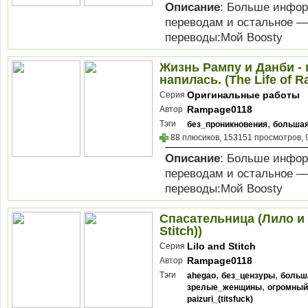
Описание
: Больше инфор
переводам и остальное —
переводы:Мой Boosty
Жизнь Рампу и Данби - 
напилась. (The Life of 
Оригинальные работы
Серия
Rampage0118
Автор
,
Тэги
без_проникновения
большая
88 плюсиков, 153151 просмотров, 
Описание
: Больше инфор
переводам и остальное —
переводы:Мой Boosty
Спасательница (Лило и С
Stitch))
Lilo and Stitch
Серия
Rampage0118
Автор
,
,
Тэги
ahegao
без_цензуры
больш
,
зрелые_женщины
огромный
paizuri_(titsfuck)