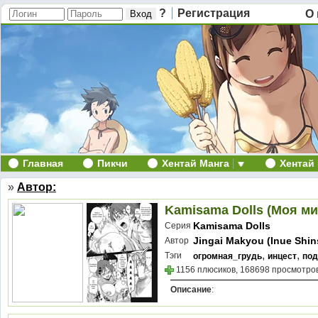
?
Регистрация
О 
Главная
Пикчи
Хентай Манга
Хентай
»
Автор:
Kamisama Dolls (Моя ми
Kamisama Dolls
Серия
Jingai Makyou (Inue Shin
Автор
,
,
Тэги
огромная_грудь
инцест
под
1156 плюсиков, 168698 просмотров
Описание
: