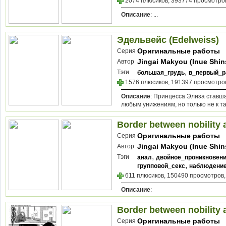
2074 плюсиков, 393774 просмотров
Описание
: ...
Эдельвейс (Edelweiss)
Оригинальные работы
Серия
Jingai Makyou (Inue Shin
Автор
,
Тэги
большая_грудь
в_первый_р
1576 плюсиков, 191397 просмотров
Описание
: Принцесса Элиза ставша
любым унижениям, но только не к так
Border between nobility 
Оригинальные работы
Серия
Jingai Makyou (Inue Shin
Автор
,
Тэги
анал
двойное_проникновен
,
групповой_секс
наблюдени
611 плюсиков, 150490 просмотров,
Описание
:
Border between nobility 
Оригинальные работы
Серия