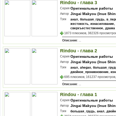
Rindou - глава 3
Оригинальные работы
Серия
Jingai Makyou (Inue Shin
Автор
,
,
Тэги
анал
большая_грудь
в_пер
,
,
жестокость
изнасилование
,
сверхъестественное
драма
1873 плюсиков, 382326 просмотров
Описание
: ...
Rindou - глава 2
Оригинальные работы
Серия
Jingai Makyou (Inue Shin
Автор
,
,
Тэги
анал
ahegao
большая_груд
,
двойное_проникновение
изн
695 плюсиков, 161237 просмотров,
Описание
: ...
Rindou - глава 1
Оригинальные работы
Серия
Jingai Makyou (Inue Shin
Автор
,
,
Тэги
большая_грудь
анал
двойн