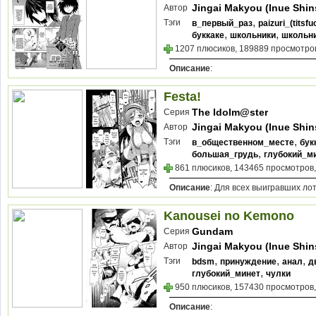
Jingai Makyou (Inue Shin
Автор
,
Тэги
в_первый_раз
paizuri_(titsfu
,
,
буккаке
школьники
школьн
1207 плюсиков, 189889 просмотров
Описание
:
Festa!
The Idolm@ster
Серия
Jingai Makyou (Inue Shin
Автор
,
Тэги
в_общественном_месте
бук
,
большая_грудь
глубокий_м
861 плюсиков, 143465 просмотров,
Описание
: Для всех выигравших ло
Kanousei no Kemono
Gundam
Серия
Jingai Makyou (Inue Shin
Автор
,
,
,
Тэги
bdsm
принуждение
анал
д
,
глубокий_минет
чулки
950 плюсиков, 157430 просмотров,
Описание
: