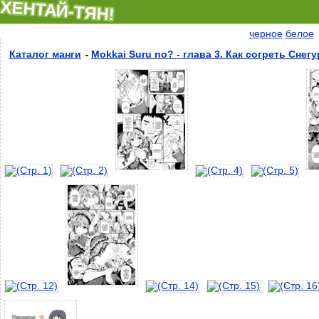
ХЕНТАЙ-ТЯН!
черное
белое
Каталог манги
Mokkai Suru no? - глава 3. Как согреть Снег